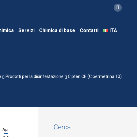
Instagra
page
opens
himica
Servizi
Chimica di base
Contatti
ITA
in
new
window
e
Prodotti per la disinfestazione
Cipten CE (Cipermetrina 10)
Cerca
Apr