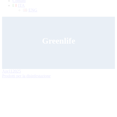
Contatti
ITA
ENG
Greenlife
Apr
11
2025
Prodotti per la disinfestazione