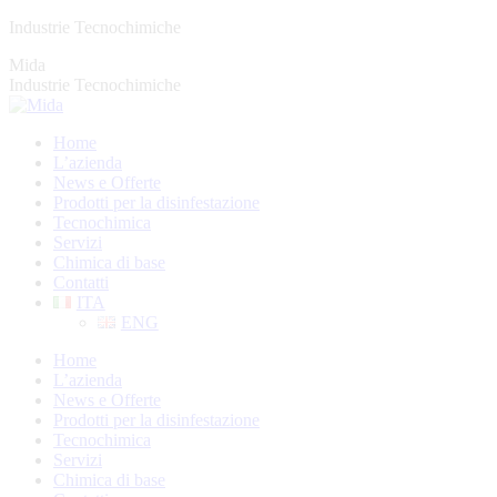
Vai
Industrie Tecnochimiche
ai
Instagram
Mida
contenuti
page
Industrie Tecnochimiche
opens
in
Home
new
L’azienda
window
News e Offerte
Prodotti per la disinfestazione
Tecnochimica
Servizi
Chimica di base
Contatti
ITA
ENG
Home
L’azienda
News e Offerte
Prodotti per la disinfestazione
Tecnochimica
Servizi
Chimica di base