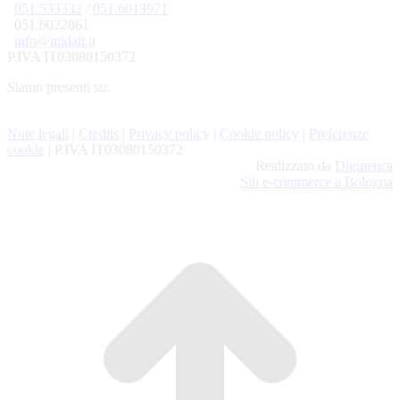
051.533332
/
051.6013971
051.6022861
info@midait.it
P.IVA IT03080150372
Siamo presenti su:
Note legali
|
Credits
|
Privacy policy
|
Cookie policy
|
Preferenze
cookie
| P.IVA IT03080150372
Realizzato da
Diginetica
Siti e-commerce a Bologna
T
s