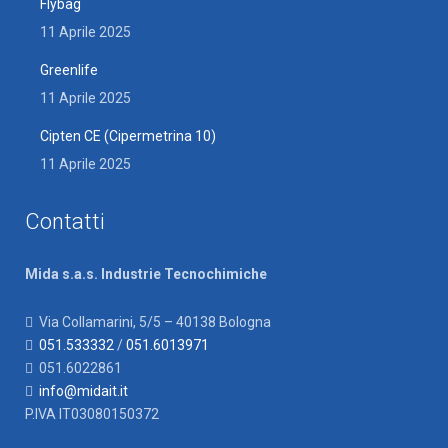
Flybag
11 Aprile 2025
Greenlife
11 Aprile 2025
Cipten CE (Cipermetrina 10)
11 Aprile 2025
Contatti
Mida s.a.s. Industrie Tecnochimiche
Via Collamarini, 5/5 – 40138 Bologna
051.533332
/
051.6013971
051.6022861
info@midait.it
P.IVA IT03080150372