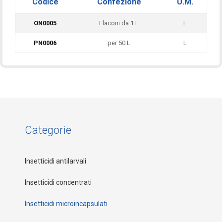
Codice
Confezione
U.M.
ON0005
Flaconi da 1 L
L
PN0006
per 50 L
L
Categorie
Insetticidi antilarvali
Insetticidi concentrati
Insetticidi microincapsulati